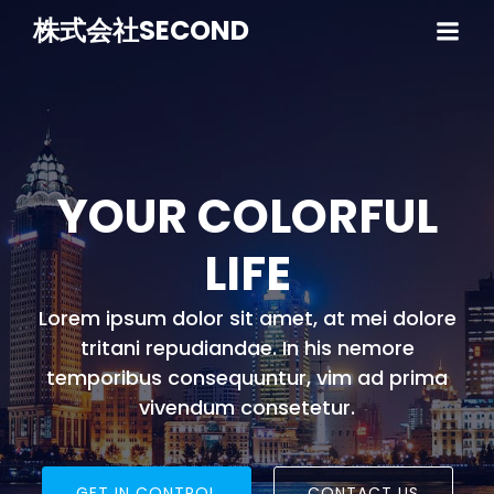
株式会社SECOND
YOUR
COLORFUL
LIFE
Lorem ipsum dolor sit amet, at mei dolore
tritani repudiandae. In his nemore
temporibus consequuntur, vim ad prima
vivendum consetetur.
GET IN CONTROL
CONTACT US